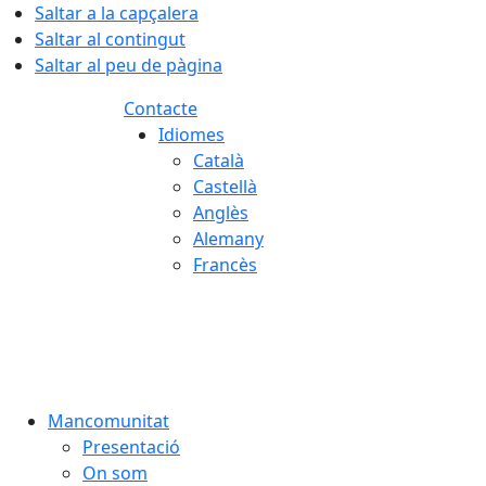
Saltar a la capçalera
Saltar al contingut
Saltar al peu de pàgina
Contacte
Idiomes
Català
Castellà
Anglès
Alemany
Francès
07.08.2026 | 12:42
Mancomunitat
Presentació
On som