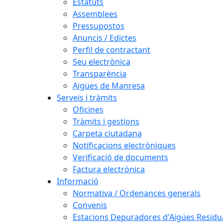
Estatuts
Assemblees
Pressupostos
Anuncis / Edictes
Perfil de contractant
Seu electrònica
Transparència
Aigües de Manresa
Serveis i tràmits
Oficines
Tràmits i gestions
Carpeta ciutadana
Notificacions electròniques
Verificació de documents
Factura electrònica
Informació
Normativa / Ordenances generals
Convenis
Estacions Depuradores d'Aigües Residu