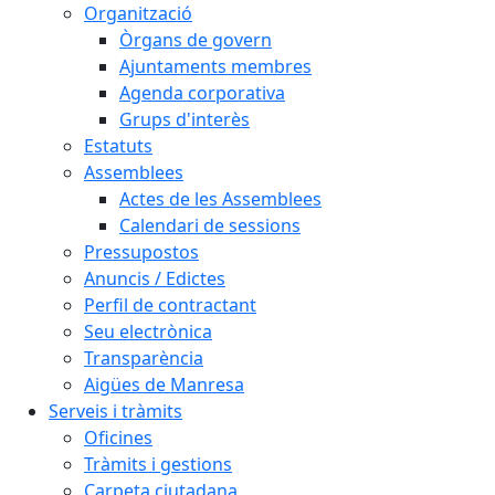
Organització
Òrgans de govern
Ajuntaments membres
Agenda corporativa
Grups d'interès
Estatuts
Assemblees
Actes de les Assemblees
Calendari de sessions
Pressupostos
Anuncis / Edictes
Perfil de contractant
Seu electrònica
Transparència
Aigües de Manresa
Serveis i tràmits
Oficines
Tràmits i gestions
Carpeta ciutadana