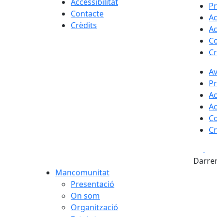
Accessibilitat
Pr
Contacte
Ac
Crèdits
Ac
Co
Cr
Av
Pr
Ac
Ac
Co
Cr
Fa
Darrer
Mancomunitat
Presentació
On som
Organització