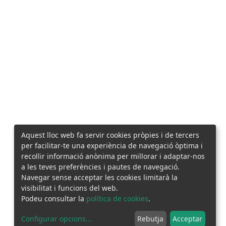
Aquest lloc web fa servir cookies pròpies i de tercers
per facilitar-te una experiència de navegació òptima i
recollir informació anònima per millorar i adaptar-nos
a les teves preferències i pautes de navegació.
Navegar sense acceptar les cookies limitarà la
visibilitat i funcions del web.
Podeu consultar la
política de cookies
.
Configurar opcions
...
Rebutja
Acceptar