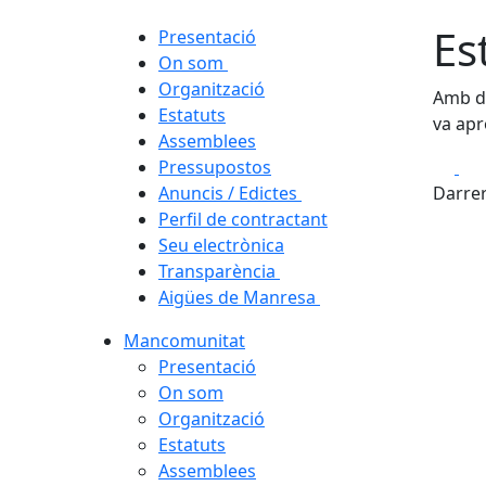
Es
Presentació
On som
Organització
Amb da
Estatuts
va apr
Assemblees
Fa
Pressupostos
Anuncis / Edictes
Darrer
Perfil de contractant
Seu electrònica
Transparència
Aigües de Manresa
Mancomunitat
Presentació
On som
Organització
Estatuts
Assemblees