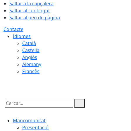
Saltar a la capçalera
Saltar al contingut
Saltar al peu de pàgina
Contacte
Idiomes
Català
Castellà
Anglès
Alemany
Francès
06.08.2026 | 14:58
Cercar:
Mancomunitat
Presentació