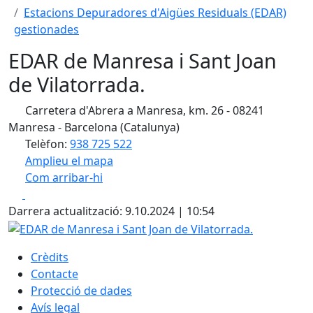
Estacions Depuradores d'Aigües Residuals (EDAR)
gestionades
EDAR de Manresa i Sant Joan
de Vilatorrada.
Carretera d'Abrera a Manresa, km. 26 - 08241
Manresa - Barcelona (Catalunya)
Telèfon:
938 725 522
Amplieu el mapa
Com arribar-hi
Leaflet
| ©
OpenStreetMap
contributors
Facebook
X
+
Darrera actualització: 9.10.2024 | 10:54
−
EDAR de Manresa i Sant Joan de Vilatorrada.
Crèdits
Contacte
Protecció de dades
Avís legal