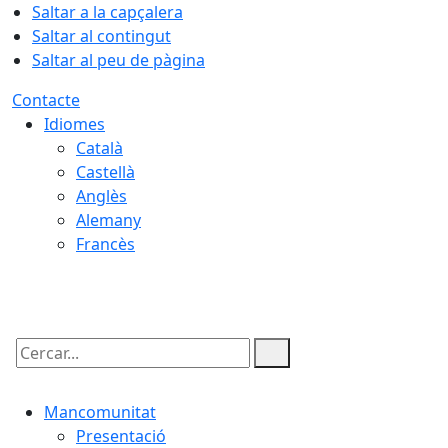
Saltar a la capçalera
Saltar al contingut
Saltar al peu de pàgina
Contacte
Idiomes
Català
Castellà
Anglès
Alemany
Francès
07.08.2026 | 10:19
Cercar:
Mancomunitat
Presentació