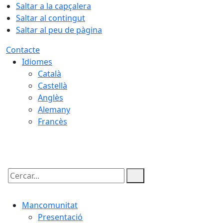
Saltar a la capçalera
Saltar al contingut
Saltar al peu de pàgina
Contacte
Idiomes
Català
Castellà
Anglès
Alemany
Francès
07.08.2026 | 12:13
Cercar:
Mancomunitat
Presentació