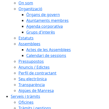
On som
Organització
Òrgans de govern
Ajuntaments membres
Agenda corporativa
Grups d'interès
Estatuts
Assemblees
Actes de les Assemblees
Calendari de sessions
Pressupostos
Anuncis / Edictes
Perfil de contractant
Seu electrònica
Transparència
Aigües de Manresa
Serveis i tràmits
Oficines
Tràmits i gestions