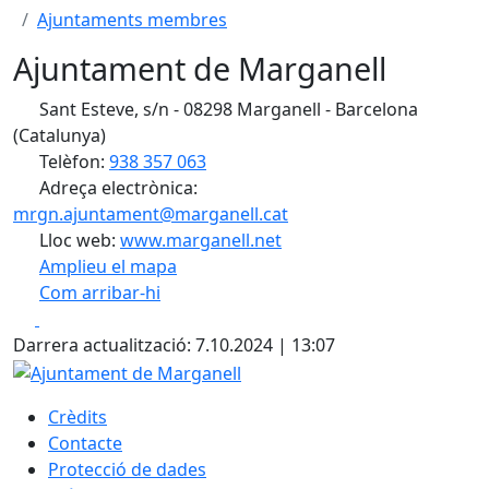
Ajuntaments membres
Ajuntament de Marganell
Sant Esteve, s/n - 08298 Marganell - Barcelona
(Catalunya)
Telèfon:
938 357 063
Adreça electrònica:
mrgn.ajuntament@marganell.cat
Lloc web:
www.marganell.net
Amplieu el mapa
Com arribar-hi
Leaflet
| ©
OpenStreetMap
contributors
Facebook
X
+
Darrera actualització: 7.10.2024 | 13:07
−
Ajuntament de Marganell
Crèdits
Contacte
Protecció de dades