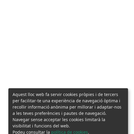
Aquest lloc web fa servir cookies pròpies i de tercers
per facilitar-te una experiència de navegació òptima i
recollir informació anònima per millorar i adaptar-nos
a les teves preferències i pautes de navegació.
Navegar sense acceptar les cookies limitarà la
visibilitat i funcions del web.
Podeu consultar la
política de cookies
.