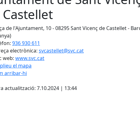
 Castellet
ça de l'Ajuntament, 10 - 08295 Sant Vicenç de Castellet - Ba
unya)
èfon:
936 930 611
eça electrònica:
svcastellet@svc.cat
c web:
www.svc.cat
plieu el mapa
 arribar-hi
Leaflet
| ©
OpenStreetMap
con
cebook
X
a actualització: 7.10.2024 | 13:44