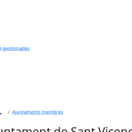
) gestionades
Ajuntaments membres
untament de Sant Vicen