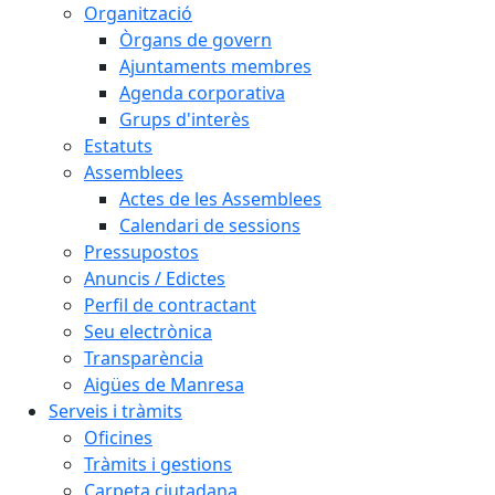
Organització
Òrgans de govern
Ajuntaments membres
Agenda corporativa
Grups d'interès
Estatuts
Assemblees
Actes de les Assemblees
Calendari de sessions
Pressupostos
Anuncis / Edictes
Perfil de contractant
Seu electrònica
Transparència
Aigües de Manresa
Serveis i tràmits
Oficines
Tràmits i gestions
Carpeta ciutadana