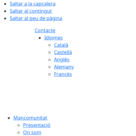
Saltar a la capçalera
Saltar al contingut
Saltar al peu de pàgina
Contacte
Idiomes
Català
Castellà
Anglès
Alemany
Francès
07.08.2026 | 21:39
Mancomunitat
Presentació
On som