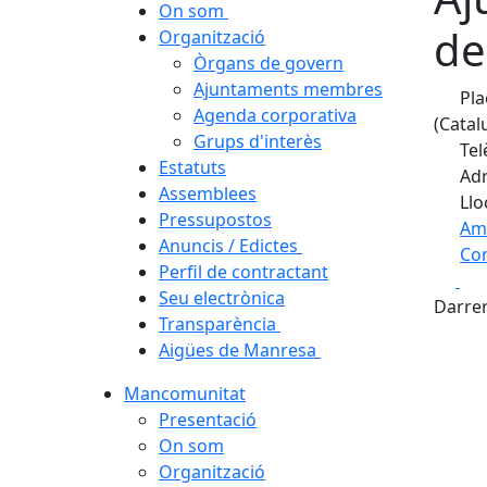
On som
de
Organització
Òrgans de govern
Ajuntaments membres
Pla
Agenda corporativa
(Catal
Grups d'interès
Tel
Estatuts
Adr
Assemblees
Llo
Pressupostos
Am
Anuncis / Edictes
Com
Perfil de contractant
Fa
+
Seu electrònica
Darrer
Transparència
−
Aigües de Manresa
Mancomunitat
Presentació
On som
Organització